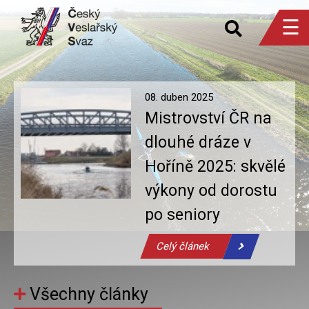
☰
08.
duben
2025
Mistrovství ČR na
dlouhé dráze v
Hoříně 2025: skvělé
výkony od dorostu
po seniory
Celý článek
Všechny články