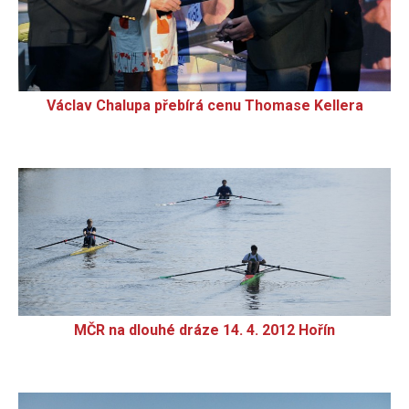
Václav Chalupa přebírá cenu Thomase Kellera
MČR na dlouhé dráze 14. 4. 2012 Hořín