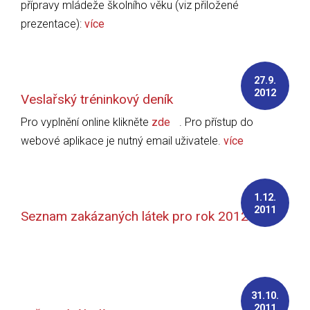
přípravy mládeže školního věku (viz přiložené
prezentace):
více
27.9.
2012
Veslařský tréninkový deník
Pro vyplnění online klikněte
zde
. Pro přístup do
webové aplikace je nutný email uživatele.
více
1.12.
2011
Seznam zakázaných látek pro rok 2012
31.10.
2011