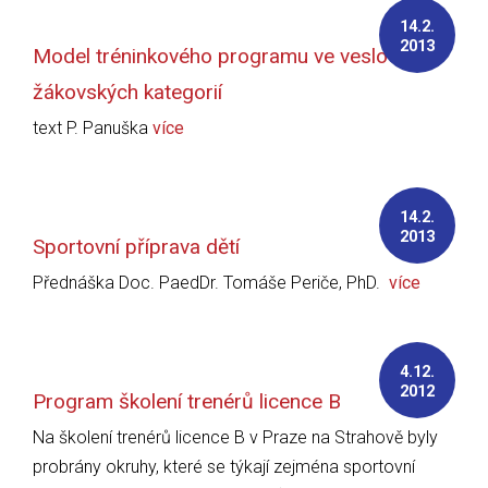
14.2.
2013
Model tréninkového programu ve veslování
žákovských kategorií
text P. Panuška
více
14.2.
2013
Sportovní příprava dětí
Přednáška Doc. PaedDr. Tomáše Periče, PhD.
více
4.12.
2012
Program školení trenérů licence B
Na školení trenérů licence B v Praze na Strahově byly
probrány okruhy, které se týkají zejména sportovní