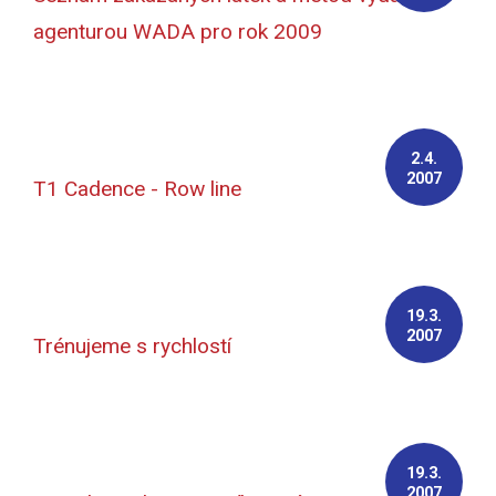
agenturou WADA pro rok 2009
2.4.
2007
T1 Cadence - Row line
19.3.
2007
Trénujeme s rychlostí
19.3.
2007