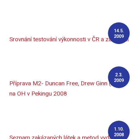
14.5.
2009
Srovnání testování výkonnosti v ČR a zahraničí
2.3.
2009
Příprava M2- Duncan Free, Drew Ginn (AUS)
na OH v Pekingu 2008
1.10.
2008
Seznam zakázaných látek a metod vydaný