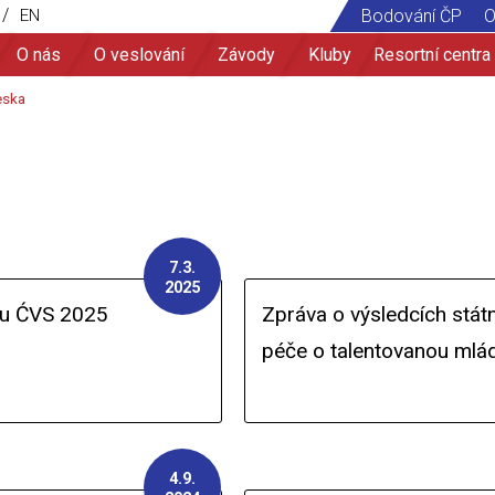
/
EN
Bodování ČP
O
O nás
O veslování
Závody
Kluby
Resortní centra
7.3.
2025
du ĆVS 2025
Zpráva o výsledcích stát
péče o talentovanou mlá
4.9.