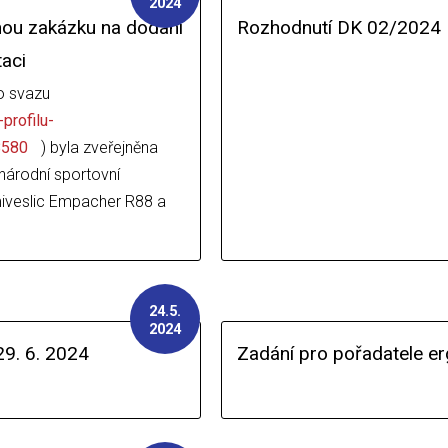
2024
jnou zakázku na dodání
Rozhodnutí DK 02/2024
taci
o svazu
profilu-
8580
) byla zveřejněna
národní sportovní
miveslic Empacher R88 a
24.5.
2024
9. 6. 2024
Zadání pro pořadatele e