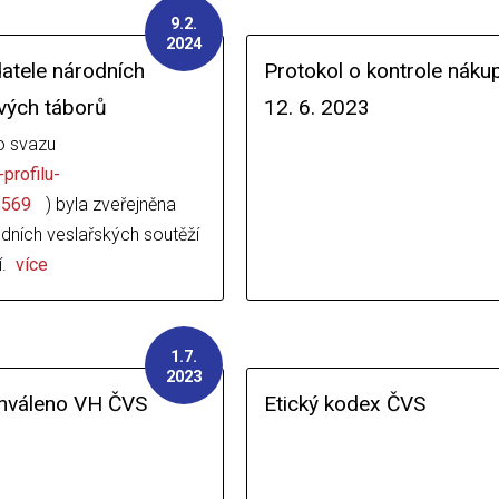
9.2.
2024
datele národních
Protokol o kontrole náku
ových táborů
12. 6. 2023
o svazu
profilu-
2569
) byla zveřejněna
dních veslařských soutěží
í.
více
1.7.
2023
schváleno VH ČVS
Etický kodex ČVS