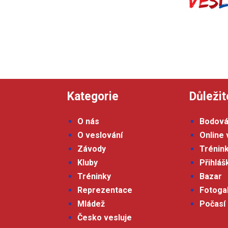
Kategorie
Důležit
O nás
Bodová
O veslování
Online 
Závody
Trénin
Kluby
Přihlá
Tréninky
Bazar
Reprezentace
Fotoga
Mládež
Počasí
Česko vesluje