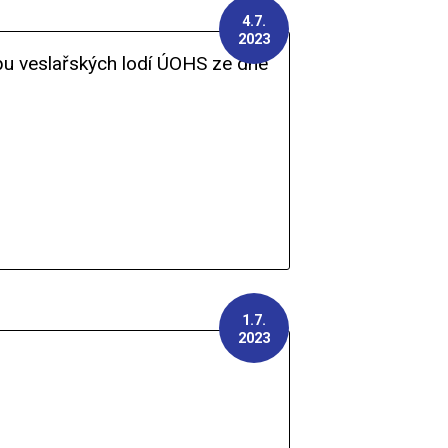
4.7.
2023
pu veslařských lodí ÚOHS ze dne
1.7.
2023