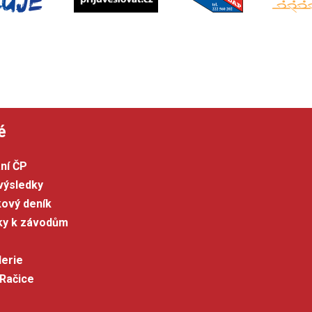
é
ní ČP
výsledky
kový deník
šky k závodům
lerie
 Račice