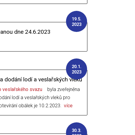
19.5.
2023
anou dne 24.6.2023
20.1.
2023
a dodání lodí a veslařských vleků
o veslařského svazu
byla zveřejněna
dání lodí a veslařských vleků pro
otevírání obálek je 10.2.2023.
více
30.3.