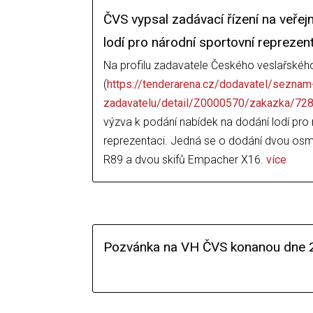
ČVS vypsal zadávací řízení na veře
lodí pro národní sportovní reprezen
Na profilu zadavatele Českého veslařskéh
(
https://tenderarena.cz/dodavatel/seznam-
zadavatelu/detail/Z0000570/zakazka/72
výzva k podání nabídek na dodání lodí pro 
reprezentaci. Jedná se o dodání dvou os
R89 a dvou skifů Empacher X16.
více
Pozvánka na VH ČVS konanou dne 2