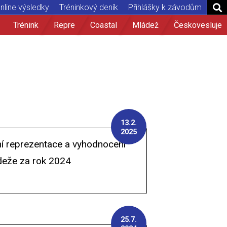
nline výsledky
Tréninkový deník
Přihlášky k závodům
Trénink
Repre
Coastal
Mládež
Českovesluje
13.2.
2025
ní reprezentace a vyhodnocení
deže za rok 2024
25.7.