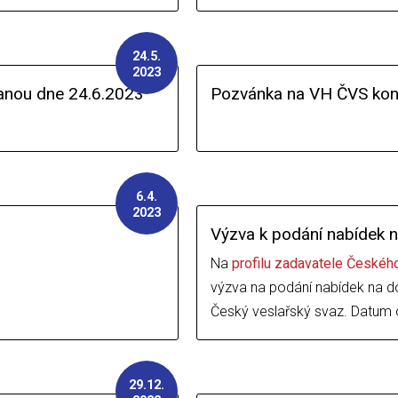
24.5.
2023
anou dne 24.6.2023
Pozvánka na VH ČVS kon
6.4.
2023
Výzva k podání nabídek n
Na
profilu zadavatele Českéh
výzva na podání nabídek na do
Český veslařský svaz. Datum 
29.12.