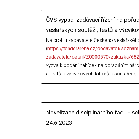
ČVS vypsal zadávací řízení na pořa
veslařských soutěží, testů a výcvik
Na profilu zadavatele Českého veslařskéh
(
https://tenderarena.cz/dodavatel/seznam-
zadavatelu/detail/Z0000570/zakazka/68
výzva k podání nabídek na pořádáním náro
a testů a výcvikových táborů a soustředěn
Novelizace disciplinárního řádu - 
24.6.2023