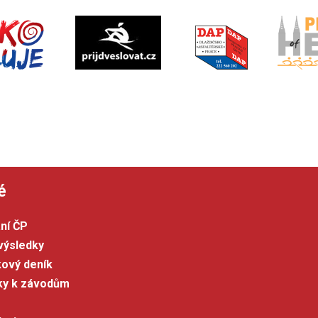
é
ní ČP
výsledky
kový deník
šky k závodům