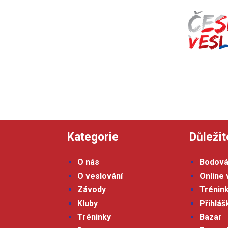
Kategorie
Důležit
O nás
Bodová
O veslování
Online 
Závody
Trénin
Kluby
Přihlá
Tréninky
Bazar