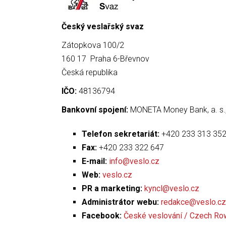
Český veslařský svaz
Zátopkova 100/2
160 17 Praha 6-Břevnov
Česká republika
IČO:
48136794
Bankovní spojení:
MONETA Money Bank, a. s.,
Telefon sekretariát:
+420 233 313 352
Fax:
+420 233 322 647
E-mail:
info@veslo.cz
Web:
veslo.cz
PR a marketing:
kyncl@veslo.cz
Administrátor webu:
redakce@veslo.cz
Facebook:
České veslování / Czech Ro