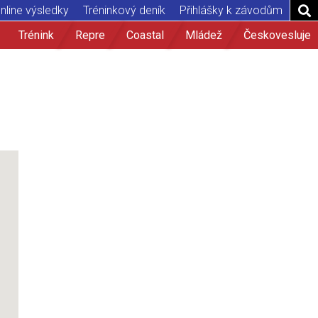
nline výsledky
Tréninkový deník
Přihlášky k závodům
Trénink
Repre
Coastal
Mládež
Českovesluje