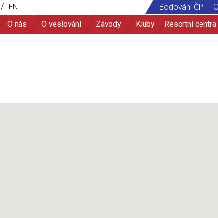
/
EN
Bodování ČP
O
O nás
O veslování
Závody
Kluby
Resortní centra