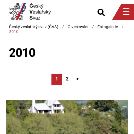
☰
2010
1
2
>