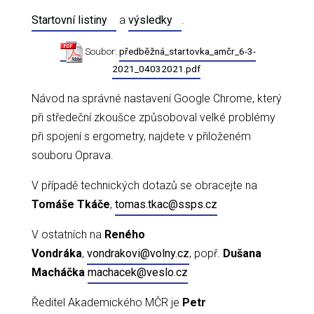
Startovní listiny
a
výsledky
.
Soubor:
předběžná_startovka_amčr_6-3-
2021_04032021.pdf
Návod na správné nastavení Google Chrome, který
při středeční zkoušce způsoboval velké problémy
při spojení s ergometry, najdete v přiloženém
souboru Oprava.
V případě technických dotazů se obracejte na
Tomáše Tkáče
,
tomas.tkac@ssps.cz
V ostatních na
Reného
Vondráka
,
vondrakovi@volny.cz
, popř.
Dušana
Macháčka
machacek@veslo.cz
Ředitel Akademického MČR je
Petr