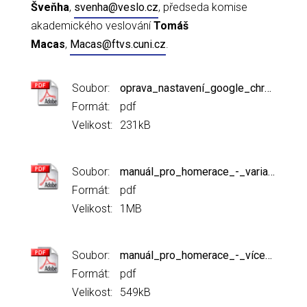
Šveňha
,
svenha@veslo.cz
, předseda komise
akademického veslování
Tomáš
Macas
,
Macas@ftvs.cuni.cz
.
Soubor:
oprava_nastavení_google_chrome_-_důležité!.pdf
Formát:
pdf
Velikost:
231kB
Soubor:
manuál_pro_homerace_-_varianta_pro_jeden_ergometr_na_jeden_pc_21012021.pdf
Formát:
pdf
Velikost:
1MB
Soubor:
manuál_pro_homerace_-_vícečlenné_posádky.pdf
Formát:
pdf
Velikost:
549kB