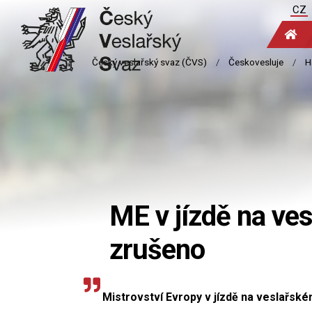
CZ
ME v jízdě na ve
zrušeno
Mistrovství Evropy v jízdě na veslařsk