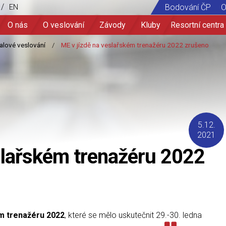
/
EN
Bodování ČP
O
O nás
O veslování
Závody
Kluby
Resortní centra
5.12.
2021
slařském trenažéru 2022
ém trenažéru 2022
, které se mělo uskutečnit 29.-30. ledna