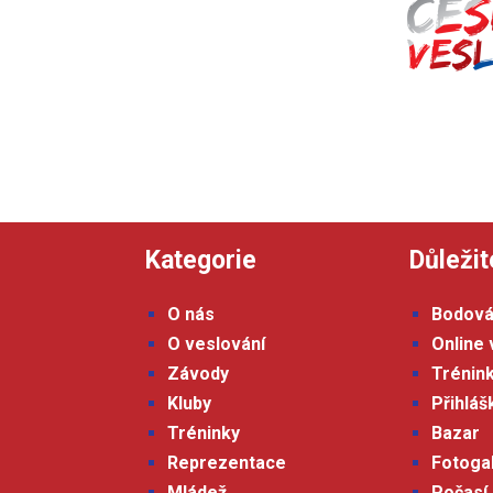
Kategorie
Důležit
O nás
Bodová
O veslování
Online 
Závody
Trénin
Kluby
Přihlá
Tréninky
Bazar
Reprezentace
Fotoga
Mládež
Počasí