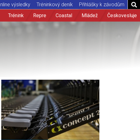
nline výsledky
Tréninkový deník
Přihlášky k závodům
Trénink
Repre
Coastal
Mládež
Českovesluje