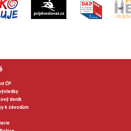
é
ní ČP
výsledky
kový deník
šky k závodům
lerie
 Račice