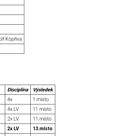
olf Kopřiva
Disciplína
Výsledek
4x
1.místo
4x LV
11.místo
2x LV
11.místo
2x LV
13.místo