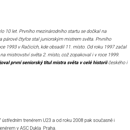
lo 10 let. Prvního mezinárodního startu se dočkal na
na párové čtyřce stal juniorským mistrem světa. Prvního
oce 1993 v Račicích, kde obsadil 11. místo. Od roku 1997 začal
l na mistrovství světa 2. místo, což zopakoval i v roce 1999.
oval první seniorský titul mistra světa
v celé historii
českého i
07 ústředním trenérem U23 a od roku 2008 pak současně i
trenérem v ASC Dukla Praha.