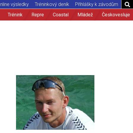
nline výsledky
Tréninkový deník
Přihlášky k závodům
Trénink
Repre
Coastal
Mládež
Českovesluje