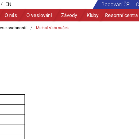
/
EN
Bodování ČP
O
O nás
O veslování
Závody
Kluby
Resortní centra