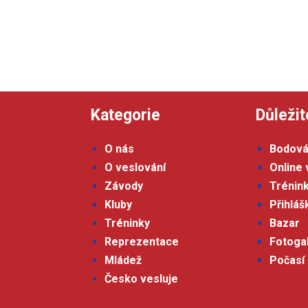
Kategorie
Důležit
O nás
Bodová
O veslování
Online 
Závody
Trénin
Kluby
Přihlá
Tréninky
Bazar
Reprezentace
Fotoga
Mládež
Počasí
Česko vesluje