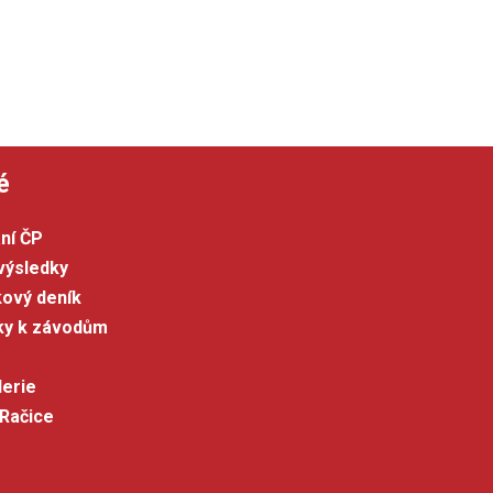
é
ní ČP
výsledky
kový deník
šky k závodům
lerie
 Račice