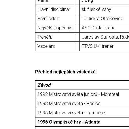
Váha:
72 kg
Hlavní disciplína:
skif lehké váhy
První oddíl:
TJ Jiskra Otrokovice
Největší úspěchy:
ASC Dukla Praha
Trenéři:
Jaroslav Starosta, Rud
Vzdělání:
FTVS UK, trenér
Přehled nejlepších výsledků:
Závod
1992 Mistrovství světa juniorů - Montreal
1993 Mistrovství světa - Račice
1995 Mistrovství světa - Tampere
1996 Olympijské hry - Atlanta