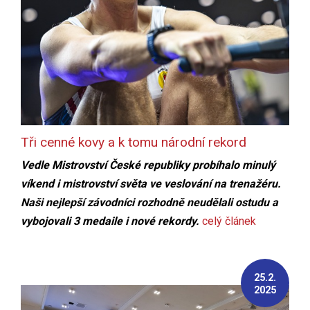
Tři cenné kovy a k tomu národní rekord
Vedle Mistrovství České republiky probíhalo minulý
víkend i mistrovství světa ve veslování na trenažéru.
Naši nejlepší závodníci rozhodně neudělali ostudu a
vybojovali 3 medaile i nové rekordy.
celý článek
25.2.
2025