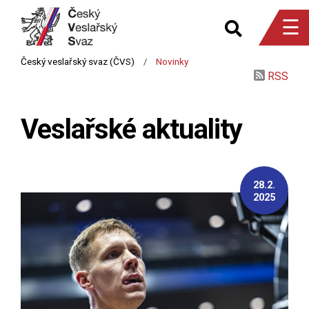
☰
RSS
Veslařské aktuality
28.2.
2025