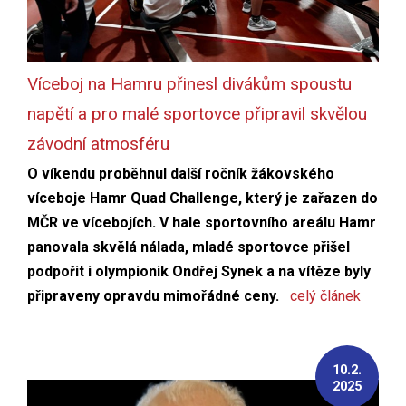
Víceboj na Hamru přinesl divákům spoustu
napětí a pro malé sportovce připravil skvělou
závodní atmosféru
O víkendu proběhnul další ročník žákovského
víceboje Hamr Quad Challenge, který je zařazen do
MČR ve vícebojích. V hale sportovního areálu Hamr
panovala skvělá nálada, mladé sportovce přišel
podpořit i olympionik Ondřej Synek a na vítěze byly
připraveny opravdu mimořádné ceny.
celý článek
10.2.
2025