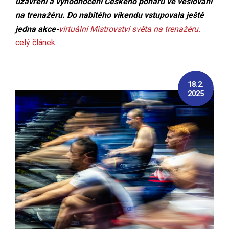
uzavření a vyhodnocení Českého poháru ve veslování
na trenažéru. Do nabitého víkendu vstupovala ještě
jedna akce-
virtuální Mistrovství světa na trenažéru.
celý článek
18.2.
2025