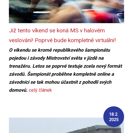
Již tento víkend se koná MS v halovém
veslování! Poprvé bude kompletně virtuální!
O víkendu se kromě republikového šampionátu
pojedou i závody Mistrovství světa v jízdě na
trenažéru. Letos se poprvé testuje zcela nový formát
závodů. Šampionát proběhne kompletně online a
závodníci se tak mohou účastnit z pohodlí svých
domovů.
celý článek
18.2.
2025