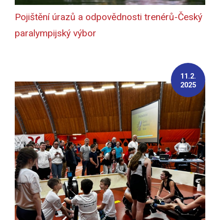
Pojištění úrazů a odpovědnosti trenérů-Český
paralympijský výbor
11.2.
2025