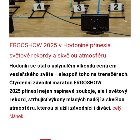
ERGOSHOW 2025 v Hodoníně přinesla
světové rekordy a skvělou atmosféru
Hodonín se stal o uplynulém víkendu centrem
veslařského světa – alespoň toho na trenažérech.
Čtyřdenní závodní maraton ERGOSHOW
2025 přinesl nejen napínavé souboje, ale i světový
rekord, strhující výkony mladých nadějí a skvělou
atmosféru, kterou si užili závodníci i diváci.
celý
článek