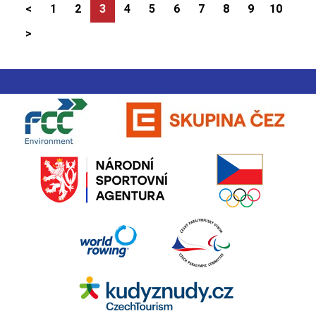
<
1
2
3
4
5
6
7
8
9
10
>