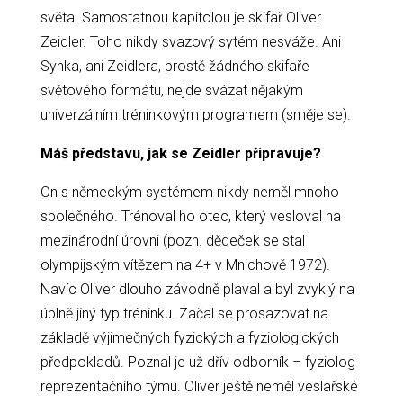
světa. Samostatnou kapitolou je skifař Oliver
Zeidler. Toho nikdy svazový sytém nesváže. Ani
Synka, ani Zeidlera, prostě žádného skifaře
světového formátu, nejde svázat nějakým
univerzálním tréninkovým programem (směje se).
Máš představu, jak se Zeidler připravuje?
On s německým systémem nikdy neměl mnoho
společného. Trénoval ho otec, který vesloval na
mezinárodní úrovni (pozn. dědeček se stal
olympijským vítězem na 4+ v Mnichově 1972).
Navíc Oliver dlouho závodně plaval a byl zvyklý na
úplně jiný typ tréninku. Začal se prosazovat na
základě výjimečných fyzických a fyziologických
předpokladů. Poznal je už dřív odborník – fyziolog
reprezentačního týmu. Oliver ještě neměl veslařské