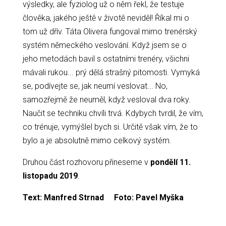
výsledky, ale fyziolog už o něm řekl, že testuje
člověka, jakého ještě v životě neviděl! Říkal mi o
tom už dřív. Táta Olivera fungoval mimo trenérský
systém německého veslování. Když jsem se o
jeho metodách bavil s ostatními trenéry, všichni
mávali rukou... prý dělá strašný pitomosti. Vymyká
se, podívejte se, jak neumí veslovat... No,
samozřejmě že neuměl, když vesloval dva roky.
Naučit se techniku chvíli trvá. Kdybych tvrdil, že vím,
co trénuje, vymýšlel bych si. Určitě však vím, že to
bylo a je absolutně mimo celkový systém.
Druhou část rozhovoru přineseme v
pondělí 11.
listopadu 2019
.
Text: Manfred Strnad Foto: Pavel Myška