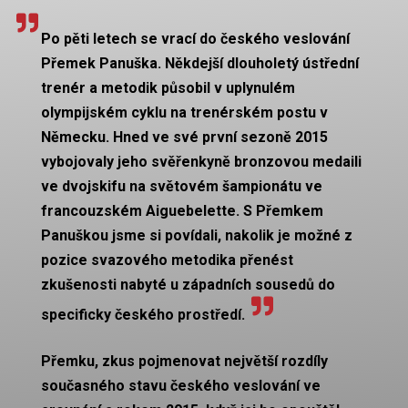
Po pěti letech se vrací do českého veslování
Přemek Panuška. Někdejší dlouholetý ústřední
trenér a metodik působil v uplynulém
olympijském cyklu na trenérském postu v
Německu. Hned ve své první sezoně 2015
vybojovaly jeho svěřenkyně bronzovou medaili
ve dvojskifu
na světovém šampionátu ve
francouzském Aiguebelette. S Přemkem
Panuškou jsme si povídali, nakolik je možné z
pozice svazového metodika přenést
zkušenosti nabyté
u západních sousedů do
specificky českého prostředí.
Přemku, zkus pojmenovat největší rozdíly
současného stavu českého veslování ve