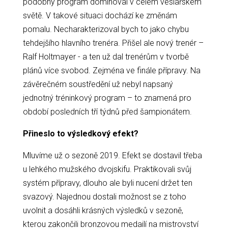
podobný program dominoval v celém veslařském
světě. V takové situaci dochází ke změnám
pomalu. Necharakterizoval bych to jako chybu
tehdejšího hlavního trenéra. Přišel ale nový trenér –
Ralf Holtmayer - a ten už dal trenérům v tvorbě
plánů více svobod. Zejména ve finále přípravy. Na
závěrečném soustředění už nebyl napsaný
jednotný tréninkový program – to znamená pro
období posledních tří týdnů před šampionátem.
Přineslo to výsledkový efekt?
Mluvíme už o sezoně 2019. Efekt se dostavil třeba
u lehkého mužského dvojskifu. Praktikovali svůj
systém přípravy, dlouho ale byli nucení držet ten
svazový. Najednou dostali možnost se z toho
uvolnit a dosáhli krásných výsledků v sezoně,
kterou zakončili bronzovou medailí na mistrovství