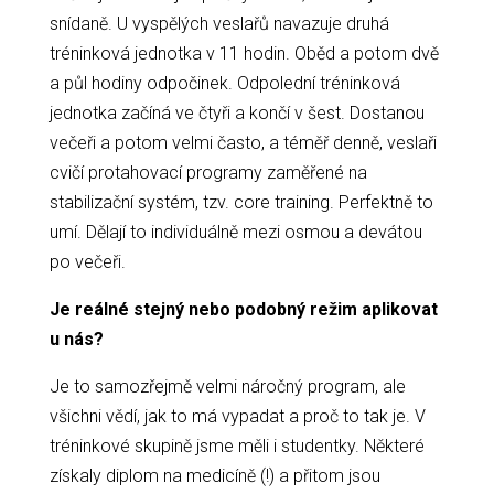
snídaně. U vyspělých veslařů navazuje druhá
tréninková jednotka v 11 hodin. Oběd a potom dvě
a půl hodiny odpočinek. Odpolední tréninková
jednotka začíná ve čtyři a končí v šest. Dostanou
večeři a potom velmi často, a téměř denně, veslaři
cvičí protahovací programy zaměřené na
stabilizační systém, tzv. core training. Perfektně to
umí. Dělají to individuálně mezi osmou a devátou
po večeři.
Je reálné stejný nebo podobný režim aplikovat
u nás?
Je to samozřejmě velmi náročný program, ale
všichni vědí, jak to má vypadat a proč to tak je. V
tréninkové skupině jsme měli i studentky. Některé
získaly diplom na medicíně (!) a přitom jsou