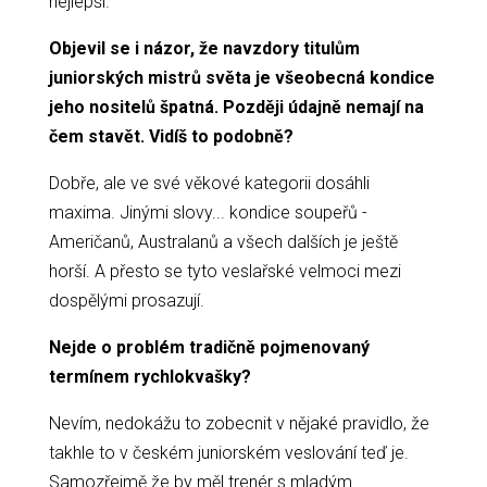
nejlepší.
Objevil se i názor, že navzdory titulům
juniorských mistrů světa je všeobecná kondice
jeho nositelů špatná. Později údajně nemají na
čem stavět. Vidíš to podobně?
Dobře, ale ve své věkové kategorii dosáhli
maxima. Jinými slovy... kondice soupeřů -
Američanů, Australanů a všech dalších je ještě
horší. A přesto se tyto veslařské velmoci mezi
dospělými prosazují.
Nejde o problém tradičně pojmenovaný
termínem rychlokvašky?
Nevím, nedokážu to zobecnit v nějaké pravidlo, že
takhle to v českém juniorském veslování teď je.
Samozřejmě že by měl trenér s mladým