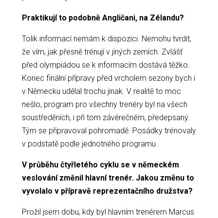
Praktikují to podobně Angličani, na Zélandu?
Tolik informací nemám k dispozici. Nemohu tvrdit,
že vím, jak přesně trénují v jiných zemích. Zvlášť
před olympiádou se k informacím dostává těžko.
Konec finální přípravy před vrcholem sezony bych i
v Německu udělal trochu jinak. V realitě to moc
nešlo, program pro všechny trenéry byl na všech
soustředěních, i při tom závěrečném, předepsaný.
Tým se připravoval pohromadě. Posádky trénovaly
v podstatě podle jednotného programu.
V průběhu čtyřletého cyklu se v německém
veslování změnil hlavní trenér. Jakou změnu to
vyvolalo v přípravě reprezentačního družstva?
Prožil jsem dobu, kdy byl hlavním trenérem Marcus