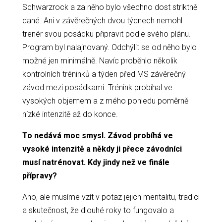
Schwarzrock a za něho bylo všechno dost striktně
dané. Ani v závěrečných dvou týdnech nemohl
trenér svou posádku připravit podle svého plánu.
Program byl nalajnovaný. Odchýlit se od něho bylo
možné jen minimálně. Navíc proběhlo několik
kontrolních tréninků a týden před MS závěrečný
závod mezi posádkami. Trénink probíhal ve
vysokých objemem a z mého pohledu poměrně
nízké intenzitě až do konce.
To nedává moc smysl. Závod probíhá ve
vysoké intenzitě a někdy ji přece závodníci
musí natrénovat. Kdy jindy než ve finále
přípravy?
Ano, ale musíme vzít v potaz jejich mentalitu, tradici
a skutečnost, že dlouhé roky to fungovalo a