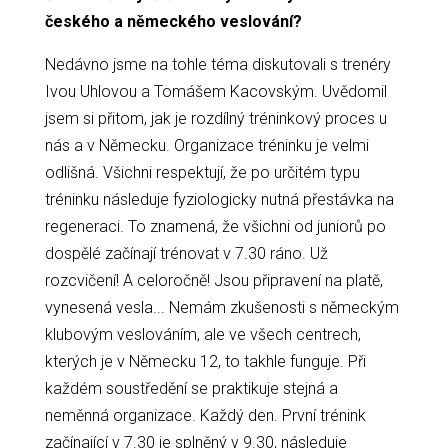
českého a německého veslování?
Nedávno jsme na tohle téma diskutovali s trenéry
Ivou Uhlovou a Tomášem Kacovským. Uvědomil
jsem si přitom, jak je rozdílný tréninkový proces u
nás a v Německu. Organizace tréninku je velmi
odlišná. Všichni respektují, že po určitém typu
tréninku následuje fyziologicky nutná přestávka na
regeneraci. To znamená, že všichni od juniorů po
dospělé začínají trénovat v 7.30 ráno. Už
rozcvičení! A celoročně! Jsou připravení na platě,
vynesená vesla... Nemám zkušenosti s německým
klubovým veslováním, ale ve všech centrech,
kterých je v Německu 12, to takhle funguje. Při
každém soustředění se praktikuje stejná a
neměnná organizace. Každý den. První trénink
začínající v 7.30 je splněný v 9.30, následuje