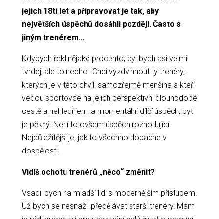
jejich 18ti let a připravovat je tak, aby
největších úspěchů dosáhli později. Často s
jiným trenérem...
Kdybych řekl nějaké procento, byl bych asi velmi
tvrdej, ale to nechci. Chci vyzdvihnout ty trenéry,
kterých je v této chvíli samozřejmě menšina a kteří
vedou sportovce na jejich perspektivní dlouhodobé
cestě a nehledí jen na momentální dílčí úspěch, byť
je pěkný. Není to ovšem úspěch rozhodující.
Nejdůležitější je, jak to všechno dopadne v
dospělosti.
Vidíš ochotu trenérů „něco“ změnit?
Vsadil bych na mladší lidi s modernějším přístupem.
Už bych se nesnažil předělávat starší trenéry. Mám