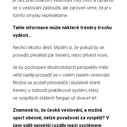
je rád, pracovali pro veslování celý život a opravdu
se o veslování zasloužili, ale zároveň víme, že je v
tomto smyslu nepředěláme.
Tahle informace může některé trenéry trochu
vyděsit...
Nechci nikoho děsit. Myslím si, že pokud by se
povedlo předělat pár trenérů, nebo přivést nové,
že by pochopení dlouhodobých perspektiv mělo
větší naději prosadit se v celém našem veslování.
Možná se podaří přesvědčit i služebně starší
trenéry o nutnosti praktikovat systém, který
ve vyspělých státech funguje už dvacet let.
Znamená to, že české veslování, a možná
sport obecně, nelze považovat za vyspělý? V
čem vidíš největší rozdíly mezi systémem