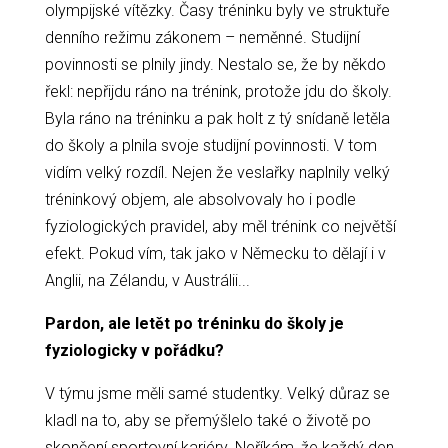
olympijské vítězky. Časy tréninku byly ve struktuře
denního režimu zákonem – neměnné. Studijní
povinnosti se plnily jindy. Nestalo se, že by někdo
řekl: nepřijdu ráno na trénink, protože jdu do školy.
Byla ráno na tréninku a pak holt z tý snídaně letěla
do školy a plnila svoje studijní povinnosti. V tom
vidím velký rozdíl. Nejen že veslařky naplnily velký
tréninkový objem, ale absolvovaly ho i podle
fyziologických pravidel, aby měl trénink co největší
efekt. Pokud vím, tak jako v Německu to dělají i v
Anglii, na Zélandu, v Austrálii...
Pardon, ale letět po tréninku do školy je
fyziologicky v pořádku?
V týmu jsme měli samé studentky. Velký důraz se
kladl na to, aby se přemýšlelo také o životě po
skončení sportovní kariéry. Neříkám, že každý den