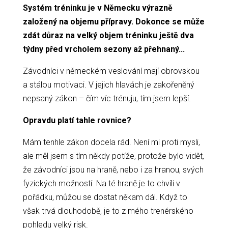
Systém tréninku je v Německu výrazně
založený na objemu přípravy. Dokonce se může
zdát důraz na velký objem tréninku ještě dva
týdny před vrcholem sezony až přehnaný...
Závodníci v německém veslování mají obrovskou
a stálou motivaci. V jejich hlavách je zakořeněný
nepsaný zákon – čím víc trénuju, tím jsem lepší.
Opravdu platí tahle rovnice?
Mám tenhle zákon docela rád. Není mi proti mysli,
ale měl jsem s tím někdy potíže, protože bylo vidět,
že závodníci jsou na hraně, nebo i za hranou, svých
fyzických možností. Na té hraně je to chvíli v
pořádku, můžou se dostat někam dál. Když to
však trvá dlouhodobě, je to z mého trenérského
pohledu velký risk.