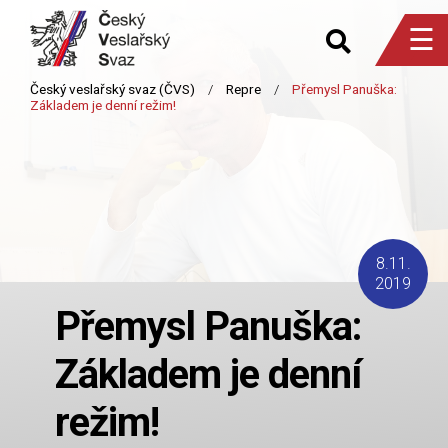
☰
8.11.
2019
Přemysl Panuška:
Základem je denní
režim!