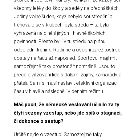
všechny letěly do školy a seděly na přednáškách.
Jediný volnější den, když nebylo soustředění a
trénovalo se v klubech, byla středa – ta byla
vyhrazená na plnění jiných - hlavně školních
povinností. Přesto byl i v tu středu na plánu
odpolední trénink. Rodinné a osobní záležitosti se
dostaly na řadu až naposled. Sportovci mají mít
samozřejmě taky prostor žít normálně. Jsou to
přece civilizovaní lidé s dalšími zájmy, kamarády a
přáteli. Sami si musí nastavit efektivní organizaci
času v hlavě a následně i v denním režimu.
Máš pocit, že německé veslování učinilo za ty
čtyři sezony vzestup, nebo jde spíš o stagnaci,
či dokonce o sestup?
Určitě nejde o vzestup. Samozřejmě taky