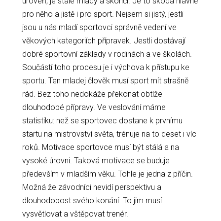
úroveň, je stále mladý a skončí. Je to škoda hlavně
pro něho a jistě i pro sport. Nejsem si jistý, jestli
jsou u nás mladí sportovci správně vedení ve
věkových kategoriích přípravek. Jestli dostávají
dobré sportovní základy v rodinách a ve školách.
Součástí toho procesu je i výchova k přístupu ke
sportu. Ten mladej člověk musí sport mít strašně
rád. Bez toho nedokáže překonat obtíže
dlouhodobé přípravy. Ve veslování máme
statistiku: než se sportovec dostane k prvnímu
startu na mistrovství světa, trénuje na to deset i víc
roků. Motivace sportovce musí být stálá a na
vysoké úrovni. Taková motivace se buduje
především v mladším věku. Tohle je jedna z příčin.
Možná že závodníci nevidí perspektivu a
dlouhodobost svého konání. To jim musí
vysvětlovat a vštěpovat trenér.