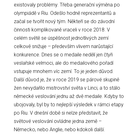
existovaly problémy. Třeba generační výměna po
olympiádě v Riu. Odešlo hodně reprezentantů a
začal se tvořit nový tým. Někteří se do závodní
činnosti komplikovaně vraceli v roce 2018. V
celém světě se úspěšnost jednotlivých zemí
celkově snižuje – především vlivem narůstající
konkurence. Dnes se o medaile nedělí jen čtyři
veslařské velmoci, ale do medailového pořadí
vstupuje mnohem víc zemí. To je jeden důvod.
Další důvod je, že v roce 2019 se párové skupině
žen nevydařilo mistrovství světa v Linci, a to stálo
německé veslování jednu až dvě medaile. Kdyby to
ubojovaly, byl by to nejlepší výsledek v rámci etapy
po Riu. V dnešní době si nelze představit, že
světové veslování ovládne jedna země –
Německo, nebo Anglie, nebo kdokoli další.