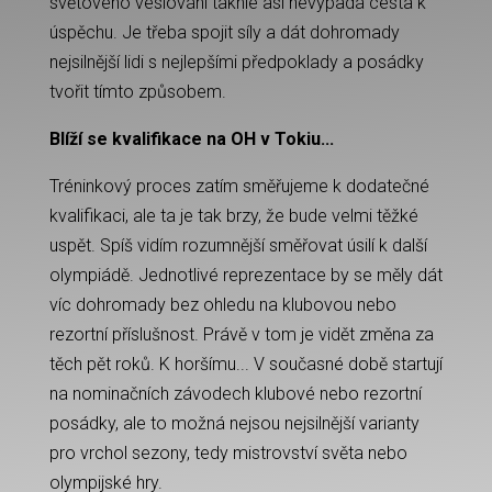
světového veslování takhle asi nevypadá cesta k
úspěchu. Je třeba spojit síly a dát dohromady
nejsilnější lidi s nejlepšími předpoklady a posádky
tvořit tímto způsobem.
Blíží se kvalifikace na OH v Tokiu...
Tréninkový proces zatím směřujeme k dodatečné
kvalifikaci, ale ta je tak brzy, že bude velmi těžké
uspět. Spíš vidím rozumnější směřovat úsilí k další
olympiádě. Jednotlivé reprezentace by se měly dát
víc dohromady bez ohledu na klubovou nebo
rezortní příslušnost. Právě v tom je vidět změna za
těch pět roků. K horšímu... V současné době startují
na nominačních závodech klubové nebo rezortní
posádky, ale to možná nejsou nejsilnější varianty
pro vrchol sezony, tedy mistrovství světa nebo
olympijské hry.