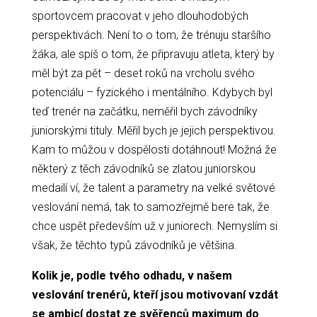
sportovcem pracovat v jeho dlouhodobých
perspektivách. Není to o tom, že trénuju staršího
žáka, ale spíš o tom, že připravuju atleta, který by
měl být za pět – deset roků na vrcholu svého
potenciálu – fyzického i mentálního. Kdybych byl
teď trenér na začátku, neměřil bych závodníky
juniorskými tituly. Měřil bych je jejich perspektivou.
Kam to můžou v dospělosti dotáhnout! Možná že
některý z těch závodníků se zlatou juniorskou
medailí ví, že talent a parametry na velké světové
veslování nemá, tak to samozřejmě bere tak, že
chce uspět především už v juniorech. Nemyslím si
však, že těchto typů závodníků je většina.
Kolik je, podle tvého odhadu, v našem
veslování trenérů, kteří jsou motivovaní vzdát
se ambicí dostat ze svěřenců maximum do