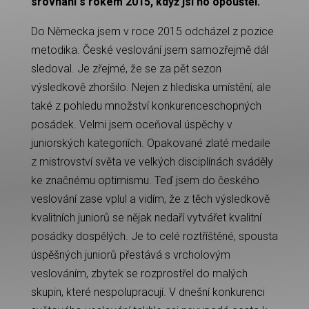
srovnání
s rokem 2015, když jsi ho opouštěl.
Do Německa jsem v roce 2015 odcházel z pozice
metodika. České veslování jsem samozřejmě dál
sledoval. Je zřejmé, že se za pět sezon
výsledkově zhoršilo. Nejen z hlediska umístění, ale
také z pohledu množství konkurenceschopných
posádek. Velmi jsem oceňoval úspěchy v
juniorských kategoriích. Opakované zlaté medaile
z mistrovství světa ve velkých disciplínách sváděly
ke značnému optimismu. Teď jsem do českého
veslování zase vplul a vidím, že z těch výsledkově
kvalitních juniorů se nějak nedaří vytvářet kvalitní
posádky dospělých. Je to celé roztříštěné, spousta
úspěšných juniorů přestává s vrcholovým
veslováním, zbytek se rozprostřel do malých
skupin, které nespolupracují. V dnešní konkurenci