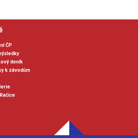
é
ní ČP
výsledky
kový deník
šky k závodům
lerie
 Račice