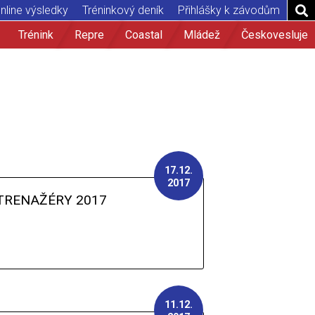
nline výsledky
Tréninkový deník
Přihlášky k závodům
Trénink
Repre
Coastal
Mládež
Českovesluje
17.12.
2017
TRENAŽÉRY 2017
11.12.