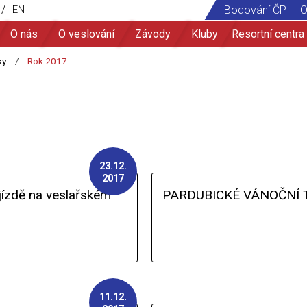
/
EN
Bodování ČP
O
O nás
O veslování
Závody
Kluby
Resortní centra
23.12.
2017
zdě na veslařském
PARDUBICKÉ VÁNOČNÍ 
11.12.