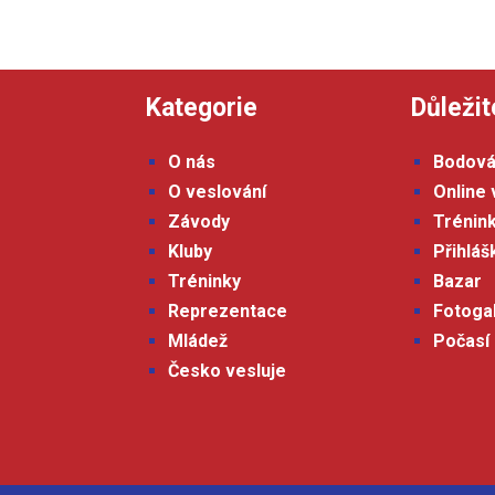
Kategorie
Důležit
O nás
Bodová
O veslování
Online 
Závody
Trénin
Kluby
Přihlá
Tréninky
Bazar
Reprezentace
Fotoga
Mládež
Počasí
Česko vesluje