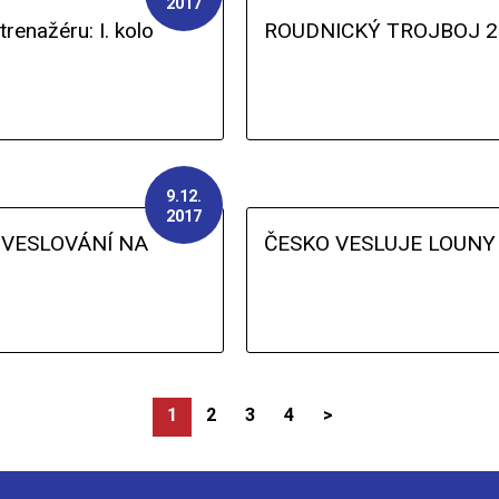
2017
enažéru: I. kolo
ROUDNICKÝ TROJBOJ 2
9.12.
2017
 VESLOVÁNÍ NA
ČESKO VESLUJE LOUNY
1
2
3
4
>