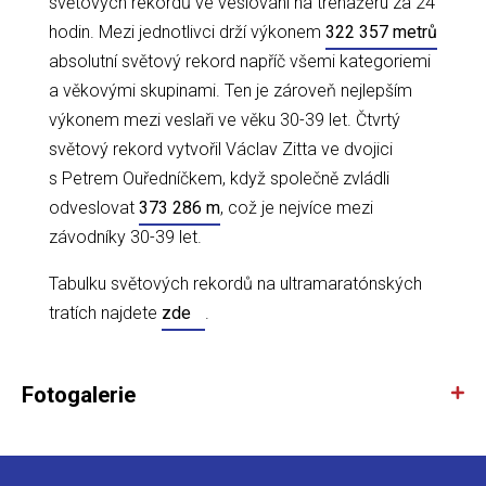
světových rekordů ve veslování na trenažéru za 24
hodin. Mezi jednotlivci drží výkonem
322 357 metrů
absolutní světový rekord napříč všemi kategoriemi
a věkovými skupinami. Ten je zároveň nejlepším
výkonem mezi veslaři ve věku 30-39 let. Čtvrtý
světový rekord vytvořil Václav Zitta ve dvojici
s Petrem Ouředníčkem, když společně zvládli
odveslovat
373 286 m
, což je nejvíce mezi
závodníky 30-39 let.
Tabulku světových rekordů na ultramaratónských
tratích najdete
zde
.
Fotogalerie