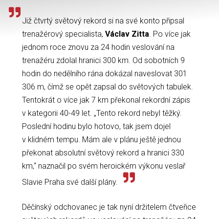
Již čtvrtý světový rekord si na své konto připsal
trenažérový specialista,
Václav Zitta
. Po více jak
jednom roce znovu za 24 hodin veslování na
trenažéru zdolal hranici 300 km. Od sobotních 9
hodin do nedělního rána dokázal naveslovat 301
306 m, čímž se opět zapsal do světových tabulek.
Tentokrát o více jak 7 km překonal rekordní zápis
v kategorii 40-49 let. „Tento rekord nebyl těžký.
Poslední hodinu bylo hotovo, tak jsem dojel
v klidném tempu. Mám ale v plánu ještě jednou
překonat absolutní světový rekord a hranici 330
km,“ naznačil po svém heroickém výkonu veslař
Slavie Praha své další plány.
Děčínský odchovanec je tak nyní držitelem čtveřice