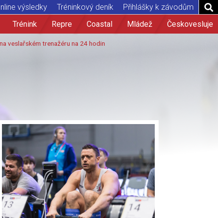
nline výsledky
Tréninkový deník
Přihlášky k závodům
Trénink
Repre
Coastal
Mládež
Českovesluje