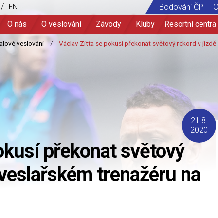
/
EN
Bodování ČP
O
O nás
O veslování
Závody
Kluby
Resortní centra
21.8.
2020
pokusí překonat světový
a veslařském trenažéru na