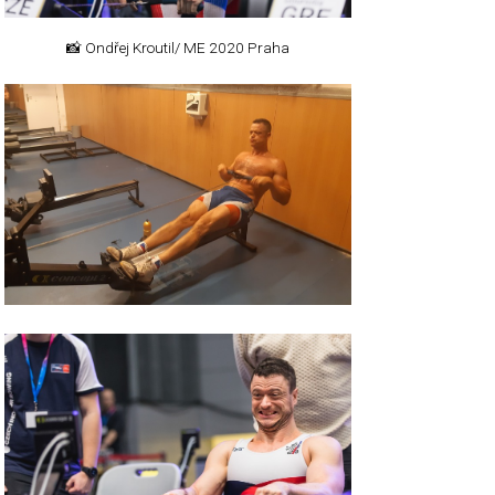
📸 Ondřej Kroutil/ ME 2020 Praha