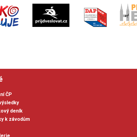
é
ní ČP
výsledky
kový deník
šky k závodům
lerie