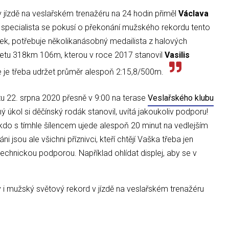
 jízdě na veslařském trenažéru na 24 hodin přiměl
Václava
 specialista se pokusí o překonání mužského rekordu tento
lek, potřebuje několikanásobný medailista z halových
metu 318km 106m, kterou v roce 2017 stanovil
Vasilis
e je třeba udržet průměr alespoň 2:15,8/500m.
u 22. srpna 2020 přesně v 9:00 na terase
Veslařského klubu
ý úkol si děčínský rodák stanovil, uvítá jakoukoliv podporu!
 kdo s tímhle šílencem ujede alespoň 20 minut na vedlejším
 jsou ale všichni příznivci, kteří chtějí Vaška třeba jen
chnickou podporou. Například ohlídat displej, aby se v
i mužský světový rekord v jízdě na veslařském trenažéru