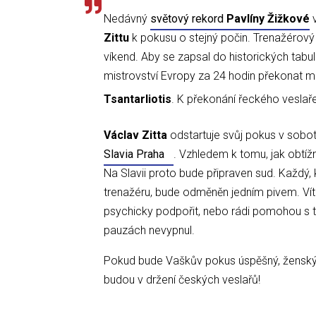
Nedávný
světový rekord
Pavlíny Žižkové
v
Zittu
k pokusu o stejný počin. Trenažérový
víkend. Aby se zapsal do historických tabu
mistrovství Evropy za 24 hodin překonat 
Tsantarliotis
. K překonání řeckého veslař
Václav Zitta
odstartuje svůj pokus v sobot
Slavia Praha
. Vzhledem k tomu, jak obtížn
Na Slavii proto bude připraven sud. Každý,
trenažéru, bude odměněn jedním pivem. Vítáni
psychicky podpořit, nebo rádi pomohou s te
pauzách nevypnul.
Pokud bude Vaškův pokus úspěšný, ženský 
budou v držení českých veslařů!