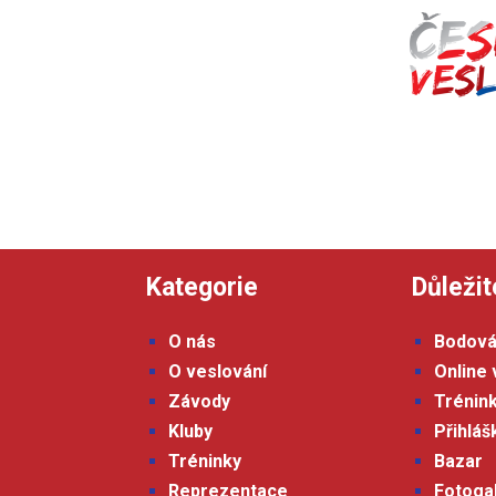
Kategorie
Důležit
O nás
Bodová
O veslování
Online 
Závody
Trénin
Kluby
Přihlá
Tréninky
Bazar
Reprezentace
Fotoga