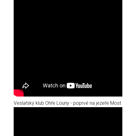
Veslařský klub Ohře Louny - poprvé na jezeře Most