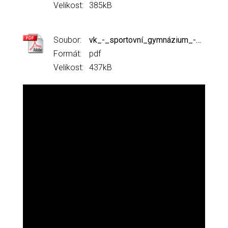
Velikost:
385kB
Soubor:
vk_-_sportovní_gymnázium_-_veslování.pdf
Formát:
pdf
Velikost:
437kB