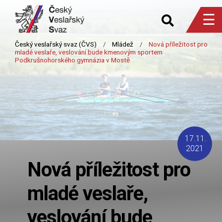
☰
17.11.
2021
Nová příležitost pro
mladé veslaře,
veslování bude