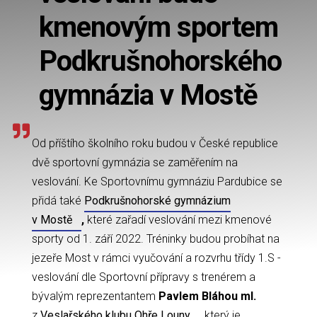
kmenovým sportem
Podkrušnohorského
gymnázia v Mostě
Od příštího školního roku budou v České republice
dvě sportovní gymnázia se zaměřením na
veslování. Ke Sportovnímu gymnáziu Pardubice se
přidá také
Podkrušnohorské gymnázium
v Mostě
,
které zařadí veslování mezi kmenové
sporty od 1. září 2022. Tréninky budou probíhat na
jezeře Most v rámci vyučování a rozvrhu třídy 1.S -
veslování dle Sportovní přípravy s trenérem a
bývalým reprezentantem
Pavlem Bláhou ml.
z
Veslařského klubu Ohře Louny
, který je