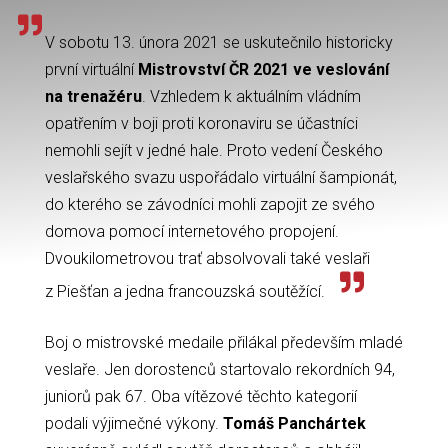
V sobotu 13. února 2021 se uskutečnilo historicky
první virtuální
Mistrovství ČR 2021 ve veslování
na trenažéru
. Vzhledem k aktuálním vládním
opatřením v boji proti koronaviru se účastníci
nemohli sejít v jedné hale. Proto vedení Českého
veslařského svazu uspořádalo virtuální šampionát,
do kterého se závodníci mohli zapojit ze svého
domova pomocí internetového propojení.
Dvoukilometrovou trať absolvovali také veslaři
z Piešťan a jedna francouzská soutěžící.
Boj o mistrovské medaile přilákal především mladé
veslaře. Jen dorostenců startovalo rekordních 94,
juniorů pak 67. Oba vítězové těchto kategorií
podali výjimečné výkony.
Tomáš Panchártek