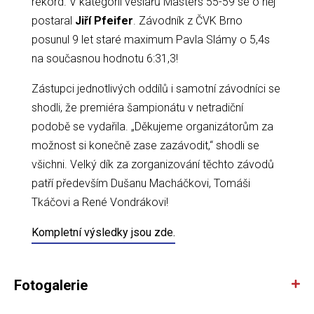
rekord. V kategorii veslařů Masters 55-59 se o něj
postaral
Jiří Pfeifer
. Závodník z ČVK Brno
posunul 9 let staré maximum Pavla Slámy o 5,4s
na současnou hodnotu 6:31,3!
Zástupci jednotlivých oddílů i samotní závodníci se
shodli, že premiéra šampionátu v netradiční
podobě se vydařila. „Děkujeme organizátorům za
možnost si konečně zase zazávodit,“ shodli se
všichni. Velký dík za zorganizování těchto závodů
patří především Dušanu Macháčkovi, Tomáši
Tkáčovi a René Vondrákovi!
Kompletní výsledky jsou zde.
Fotogalerie