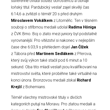
suverénně ovládl soutěž dorostenců a obhájil
loňský titul. Pardubický veslař zajel skvělý čas
6:14,6 a zvítězil o téměř 20 s před druhým
Miroslavem Vokálkem
z Litoměřic. Ten v těsném
souboji o stříbrnou medaili udolal
Radima Höniga
z ČVK Brno. Boj o zlato mezi juniory byl podstatně
vyrovnanější. Pro vítězství si nakonec v nejlepším
čase dne 6:03,9 s přehledem dojel
Jan Čížek
z Tábora před
Martinem Sedlákem
z Přerova,
který svůj výkon také stačil pod 6 minut a 10
sekund. Oba tito mladí veslaři jsou kvalifikovaní na
mistrovství světa, které proběhne také virtuálně na
konci února. Bronzovou medaili získal
Richard
Krejčí
z Bohemians.
Téměř všechny mistrovské tituly v dívčích
kategoriích putují na Moravu. Pro zlatou medaili a