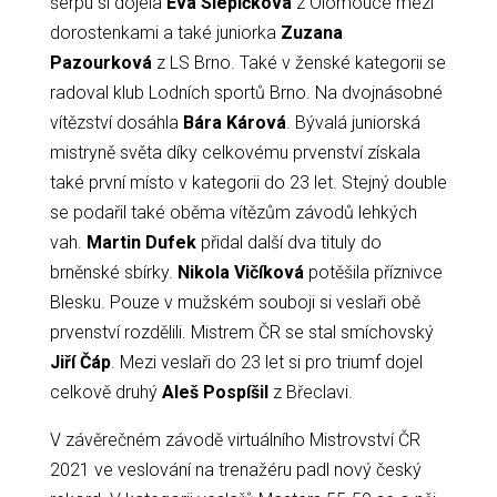
šerpu si dojela
Eva Slepičková
z Olomouce mezi
dorostenkami a také juniorka
Zuzana
Pazourková
z LS Brno. Také v ženské kategorii se
radoval klub Lodních sportů Brno. Na dvojnásobné
vítězství dosáhla
Bára Kárová
. Bývalá juniorská
mistryně světa díky celkovému prvenství získala
také první místo v kategorii do 23 let. Stejný double
se podařil také oběma vítězům závodů lehkých
vah.
Martin Dufek
přidal další dva tituly do
brněnské sbírky.
Nikola Vičíková
potěšila příznivce
Blesku. Pouze v mužském souboji si veslaři obě
prvenství rozdělili. Mistrem ČR se stal smíchovský
Jiří Čáp
. Mezi veslaři do 23 let si pro triumf dojel
celkově druhý
Aleš Pospíšil
z Břeclavi.
V závěrečném závodě virtuálního Mistrovství ČR
2021 ve veslování na trenažéru padl nový český