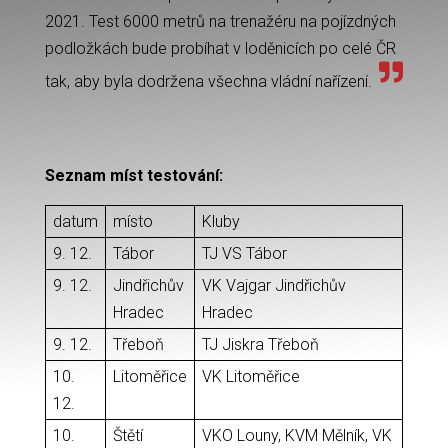
2021. Test 6000 metrů na trenažéru na pojízdných
podložkách bude probíhat v loděnicích po celé ČR
tak, aby byla dodržena všechna vládní nařízení.
Seznam míst testování:
datum
místo
Kluby
9. 12.
Tábor
TJ VS Tábor
9. 12.
Jindřichův
VK Vajgar Jindřichův
Hradec
Hradec
9. 12.
Třeboň
TJ Jiskra Třeboň
10.
Litoměřice
VK Litoměřice
12.
10.
Štětí
VKO Louny, KVM Mělník, VK