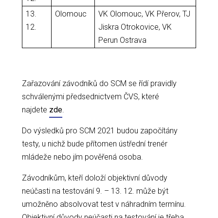
13.
Olomouc
VK Olomouc, VK Přerov, TJ
12.
Jiskra Otrokovice, VK
Perun Ostrava
Zařazování závodníků do SCM se řídí pravidly
schválenými předsednictvem ČVS, které
najdete
zde
.
Do výsledků pro SCM 2021 budou započítány
testy, u nichž bude přítomen ústřední trenér
mládeže nebo jím pověřená osoba.
Závodníkům, kteří doloží objektivní důvody
neúčasti na testování 9. – 13. 12. může být
umožněno absolvovat test v náhradním termínu.
Objektivní důvody neúčasti na testování je třeba