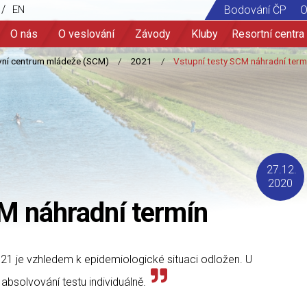
/
EN
Bodování ČP
O
O nás
O veslování
Závody
Kluby
Resortní centra
27.12.
2020
M náhradní termín
21 je vzhledem k epidemiologické situaci odložen. U
absolvování testu individuálně.