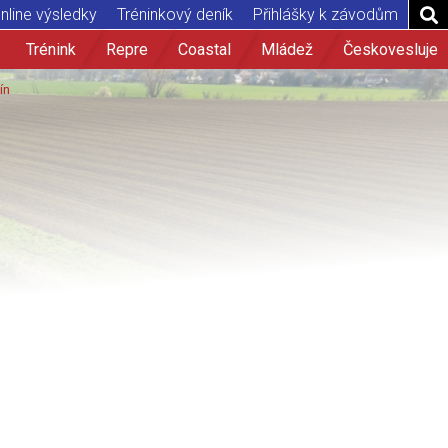
nline výsledky
Tréninkový deník
Přihlášky k závodům
Trénink
Repre
Coastal
Mládež
Českovesluje