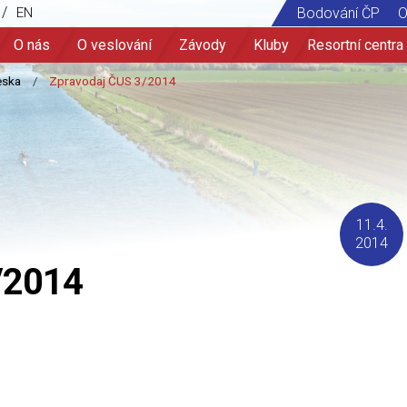
/
EN
Bodování ČP
O
O nás
O veslování
Závody
Kluby
Resortní centra
11.4.
2014
/2014