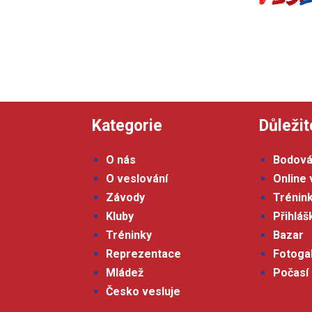
Kategorie
Důležit
O nás
Bodová
O veslování
Online 
Závody
Trénin
Kluby
Přihlá
Tréninky
Bazar
Reprezentace
Fotoga
Mládež
Počasí
Česko vesluje