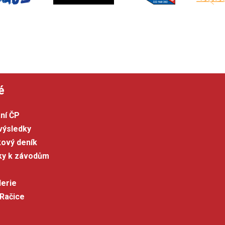
é
ní ČP
výsledky
kový deník
šky k závodům
lerie
 Račice