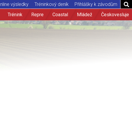
nline výsledky
Tréninkový deník
Přihlášky k závodům
Trénink
Repre
Coastal
Mládež
Českovesluje