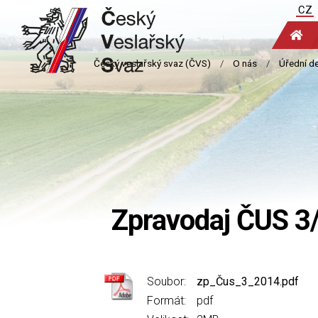
CZ
Zpravodaj ČUS 3
Soubor:
zp_Čus_3_2014.pdf
Formát:
pdf